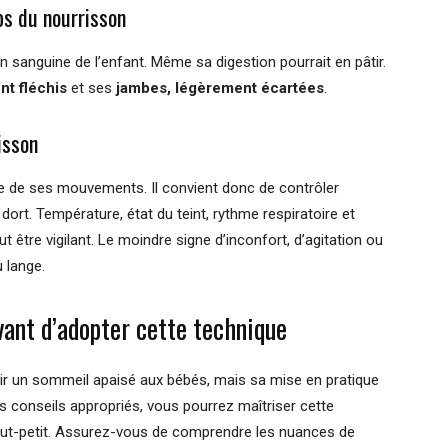
ps du nourrisson
ion sanguine de l’enfant. Même sa digestion pourrait en pâtir.
nt fléchis
et ses
jambes, légèrement écartées
.
isson
bre de ses mouvements. Il convient donc de contrôler
rt. Température, état du teint, rythme respiratoire et
t être vigilant. Le moindre signe d’inconfort, d’agitation ou
u lange.
vant d’adopter cette technique
rir un sommeil apaisé aux bébés, mais sa mise en pratique
es conseils appropriés, vous pourrez maîtriser cette
tout-petit. Assurez-vous de comprendre les nuances de