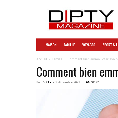
DIPTY
MAISON
FAMILLE
VOYAGES
SPORT & L
Accueil
Famille
Comment bien emmailloter son b
Comment bien emma
Par
DIPTY
-
2 décembre 2023
10022