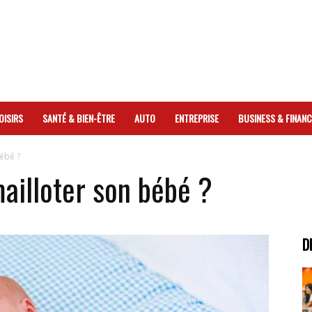
OISIRS
SANTÉ & BIEN-ÊTRE
AUTO
ENTREPRISE
BUSINESS & FINANC
ébé ?
illoter son bébé ?
D