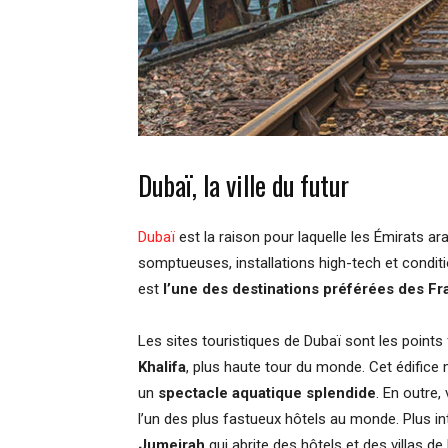
Dubaï, la ville du futur
Dubaï
est la raison pour laquelle les Émirats ara
somptueuses, installations high-tech et condit
est
l’une des destinations préférées des Fr
Les sites touristiques de Dubaï sont les points 
Khalifa
, plus haute tour du monde. Cet édifice
un
spectacle aquatique splendide
. En outre
l’un des plus fastueux hôtels au monde. Plus inté
Jumeirah
qui abrite des hôtels et des villas de 