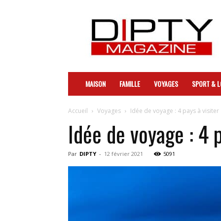
DIPTY
MAISON
FAMILLE
VOYAGES
SPORT & L
Accueil
Voyages
Idée de voyage : 4 pays à visite
Idée de voyage : 4 
Par
DIPTY
-
12 février 2021
5091