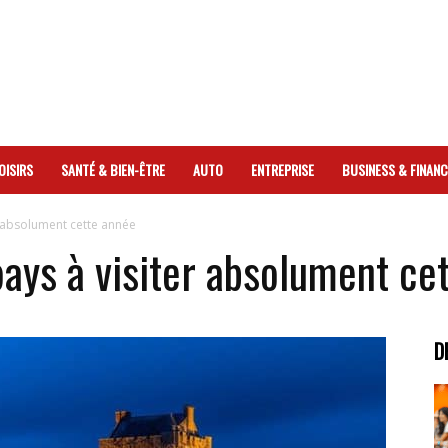
OISIRS
SANTÉ & BIEN-ÊTRE
AUTO
ENTREPRISE
BUSINESS & FINANC
r absolument cette année
pays à visiter absolument ce
D