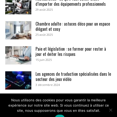
d’importer des équipements professionnels
29 août 2025
Chambre adulte : astuces déco pour un espace
élégant et cosy
25 août 2025
Paie et législation : se former pour rester à
jour et éviter les risques
15 juin 2025
Les agences de traduction spécialisées dans le
secteur des jeux vidéo
3 décembre 2024
Nous utilisons des cookies pour vous garantir la meilleure
expérience sur notre site web. Si vous continuez à utiliser ce
site, nous supposerons que vous en êtes satisfait.
RWF