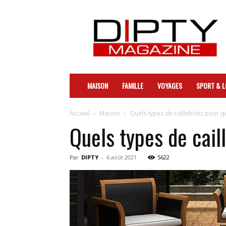
DIPTY
MAISON
FAMILLE
VOYAGES
SPORT & L
Accueil
Maison
Quels types de caillebotis pour q
Quels types de cail
Par
DIPTY
-
6 août 2021
5622