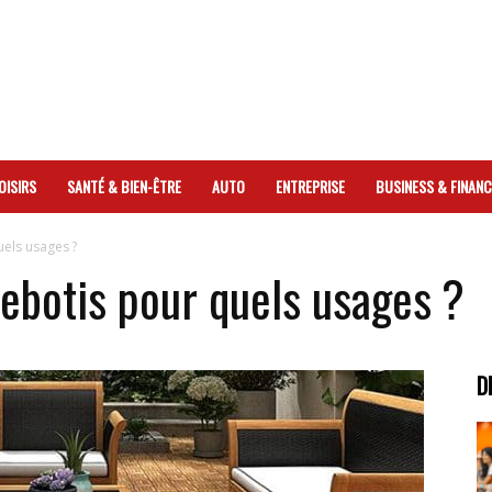
OISIRS
SANTÉ & BIEN-ÊTRE
AUTO
ENTREPRISE
BUSINESS & FINANC
uels usages ?
lebotis pour quels usages ?
D