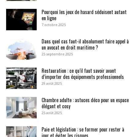
Pourquoi les jeux de hasard séduisent autant
en ligne
7 octobre 2025
Dans quel cas faut-il absolument faire appel à
un avocat en droit maritime ?
25 septembre 2025
Restauration : ce qu’il faut savoir avant
d’importer des équipements professionnels
29 août 2025
Chambre adulte : astuces déco pour un espace
élégant et cosy
25 août 2025
Paie et législation : se former pour rester à
jour et éviter les risques