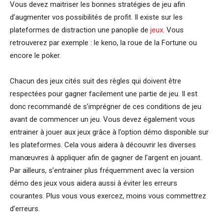
Vous devez maitriser les bonnes stratégies de jeu afin
d’augmenter vos possibilités de profit. Il existe sur les
plateformes de distraction une panoplie de
jeux
. Vous
retrouverez par exemple : le keno, la roue de la Fortune ou
encore le poker.
Chacun des jeux cités suit des règles qui doivent être
respectées pour gagner facilement une partie de jeu. Il est
donc recommandé de s’imprégner de ces conditions de jeu
avant de commencer un jeu. Vous devez également vous
entrainer à jouer aux jeux grâce à l’option démo disponible sur
les plateformes. Cela vous aidera à découvrir les diverses
manœuvres à appliquer afin de gagner de l’argent en jouant.
Par ailleurs, s’entrainer plus fréquemment avec la version
démo des jeux vous aidera aussi à éviter les erreurs
courantes. Plus vous vous exercez, moins vous commettrez
d’erreurs.