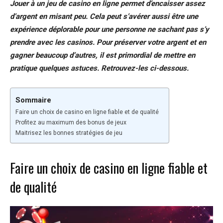
Jouer à un jeu de casino en ligne permet d’encaisser assez
d’argent en misant peu. Cela peut s’avérer aussi être une
expérience déplorable pour une personne ne sachant pas s’y
prendre avec les casinos. Pour préserver votre argent et en
gagner beaucoup d’autres, il est primordial de mettre en
pratique quelques astuces. Retrouvez-les ci-dessous.
Sommaire
Faire un choix de casino en ligne fiable et de qualité
Profitez au maximum des bonus de jeux
Maitrisez les bonnes stratégies de jeu
Faire un choix de casino en ligne fiable et
de qualité